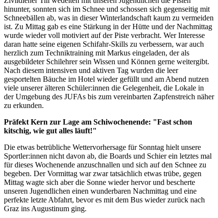
Zivildiener Till wedelten mit unseren Jugendlichen die Pisten
hinunter, sonnten sich im Schnee und schossen sich gegenseitig mit
Schneebällen ab, was in dieser Winterlandschaft kaum zu vermeiden
ist. Zu Mittag gab es eine Stärkung in der Hütte und der Nachmittag
wurde wieder voll motiviert auf der Piste verbracht. Wer Interesse
daran hatte seine eigenen Schifahr-Skills zu verbessern, war auch
herzlich zum Techniktraining mit Markus eingeladen, der als
ausgebildeter Schilehrer sein Wissen und Können gerne weitergibt.
Nach diesem intensiven und aktiven Tag wurden die leer
gesportelten Bäuche im Hotel wieder gefüllt und am Abend nutzen
viele unserer älteren Schüler:innen die Gelegenheit, die Lokale in
der Umgebung des JUFAs bis zum vereinbarten Zapfenstreich näher
zu erkunden.
Präfekt Kern zur Lage am Schiwochenende: "Fast schon
kitschig, wie gut alles läuft!"
Die etwas betrübliche Wettervorhersage für Sonntag hielt unsere
Sportler:innen nicht davon ab, die Boards und Schier ein letztes mal
für dieses Wochenende anzuschnallen und sich auf den Schnee zu
begeben. Der Vormittag war zwar tatsächlich etwas trübe, gegen
Mittag wagte sich aber die Sonne wieder hervor und bescherte
unseren Jugendlichen einen wunderbaren Nachmittag und eine
perfekte letzte Abfahrt, bevor es mit dem Bus wieder zurück nach
Graz ins Augustinum ging.