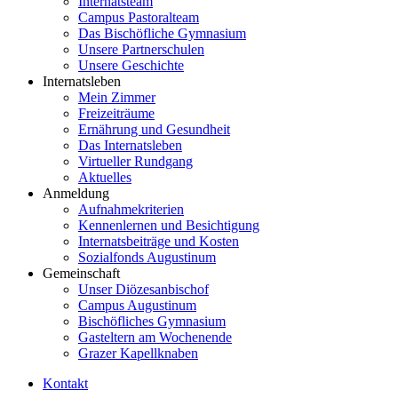
Internatsteam
Campus Pastoralteam
Das Bischöfliche Gymnasium
Unsere Partnerschulen
Unsere Geschichte
Internatsleben
Mein Zimmer
Freizeiträume
Ernährung und Gesundheit
Das Internatsleben
Virtueller Rundgang
Aktuelles
Anmeldung
Aufnahmekriterien
Kennenlernen und Besichtigung
Internatsbeiträge und Kosten
Sozialfonds Augustinum
Gemeinschaft
Unser Diözesanbischof
Campus Augustinum
Bischöfliches Gymnasium
Gasteltern am Wochenende
Grazer Kapellknaben
Kontakt