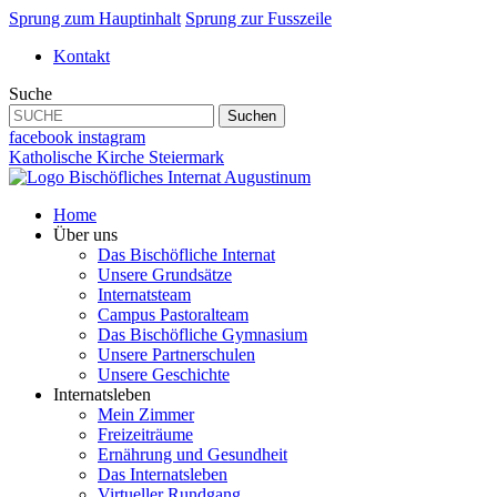
Sprung zum Hauptinhalt
Sprung zur Fusszeile
Kontakt
Suche
Suchen
facebook
instagram
Katholische Kirche Steiermark
Home
Über uns
Das Bischöfliche Internat
Unsere Grundsätze
Internatsteam
Campus Pastoralteam
Das Bischöfliche Gymnasium
Unsere Partnerschulen
Unsere Geschichte
Internatsleben
Mein Zimmer
Freizeiträume
Ernährung und Gesundheit
Das Internatsleben
Virtueller Rundgang