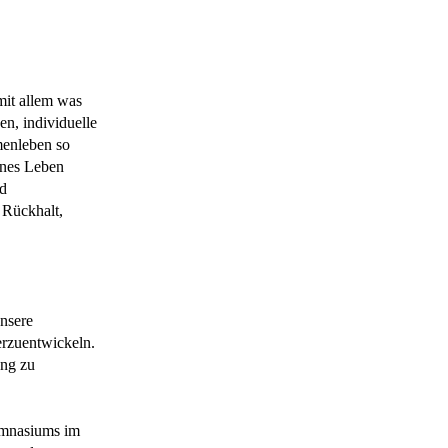
mit allem was
en, individuelle
menleben so
genes Leben
nd
 Rückhalt,
nsere
erzuentwickeln.
ung zu
ymnasiums im