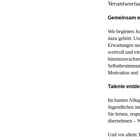
Verantwortu
Gemeinsam e
Wir begleiten Ju
dazu gehört. Uns
Erwartungen und
wertvoll und vie
hineinzuwachsen
Selbstbestimmun
Motivation und I
Talente entde
Im bunten Allta
Jugendlichen im
Sie lernen, res
übernehmen – Wer
Und vor allem: 