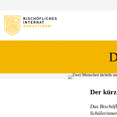
Sprung zum Hauptinhalt
Sprung zur Fusszeile
D
Der kürz
Das Bischöfl
Schülerinne