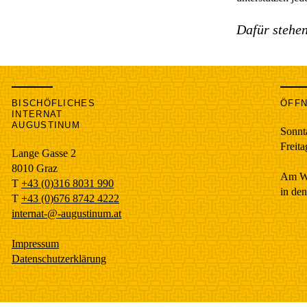
Dafür stehen
BISCHÖFLICHES
ÖFF
INTERNAT
AUGUSTINUM
Sonnt
Freita
Lange Gasse 2
8010
Graz
Am W
T
+43 (0)316 8031 990
in den
T
+43 (0)676 8742 4222
internat-@-augustinum.at
Impressum
Datenschutzerklärung