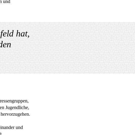
en und
feld hat,
den
eressengruppen,
en Jugendliche,
s hervorzugehen.
einander und
t.