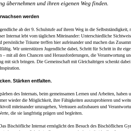
ng übernehmen und ihren eigenen Weg finden.
rwachsen werden
gendliche ab der 9. Schulstufe auf ihrem Weg in die Selbstständigkeit, 
er Internat lebt vom täglichen Miteinander: Unterschiedliche Sichtweis
 persönliche Träume treffen hier aufeinander und machen das Zusam
lfältig. Wir unterstützen Jugendliche dabei, Schritt für Schritt in ihr ei
 – mit all den Chancen und Herausforderungen, die Verantwortung u
g mit sich bringen. Die Gemeinschaft mit Gleichaltrigen schenkt dabei
nspiration.
cken. Stärken entfalten.
gsleben des Internats, beim gemeinsamen Lernen und Arbeiten, haben u
mer wieder die Möglichkeit, ihre Fähigkeiten auszuprobieren und weit
pektvoll miteinander umzugehen, Vertrauen aufzubauen und Verantwort
te, die sie langfristig prägen und begleiten.
Das Bischöfliche Internat ermöglicht den Besuch des Bischöflichen G