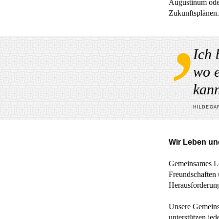
Augustinum oder
Zukunftsplänen.
Ich 
wo e
kann
HILDEGA
Wir Leben u
Gemeinsames Ler
Freundschaften 
Herausforderung
Unsere Gemeinsch
unterstützen jed